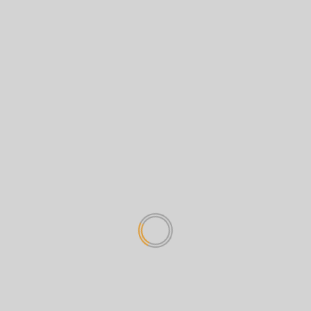
 Medan, AKBP Adrian
serius Badan Koordinasi Himpunan
menjelaskan, kedua
Mahasiswa Islam (Badko HMI)
Sumut. Badko HMI Sumut menilai
pengungkapan tersebut bukan...
Read More
tan Istri Polisi di
uh Diri Gunakan