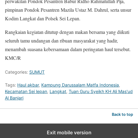
perwakilan Pondok Pesantren Babur Ridho Rahmatullah Pija,
pimpinan Pondok Pesantren Mazila Ustaz M. Dahrul, serta unsur
Kodim Langkat dan Polsek Sei Lepan.
Rangkaian kegiatan ditutup dengan makan bersama yang diikuti
seluruh tamu undangan dan ribuan masyarakat yang hadir,
menambah suasana kebersamaan dalam peringatan haul tersebut.
KMC/R
Categories:
SUMUT
Tags:
Haul akbar
,
Kampung Darussalam Matfa Indonesia
,
Kecamatan Sei lepan
,
Langkat
,
Tuan Guru Syeikh KH Ali Mas'ud
Al Banjari
Back to top
Exit mobile version