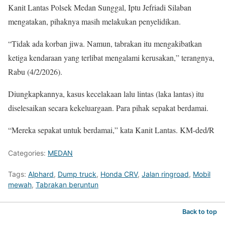
Kanit Lantas Polsek Medan Sunggal, Iptu Jefriadi Silaban
mengatakan, pihaknya masih melakukan penyelidikan.
“Tidak ada korban jiwa. Namun, tabrakan itu mengakibatkan
ketiga kendaraan yang terlibat mengalami kerusakan,” terangnya,
Rabu (4/2/2026).
Diungkapkannya, kasus kecelakaan lalu lintas (laka lantas) itu
diselesaikan secara kekeluargaan. Para pihak sepakat berdamai.
“Mereka sepakat untuk berdamai,” kata Kanit Lantas. KM-ded/R
Categories:
MEDAN
Tags:
Alphard
,
Dump truck
,
Honda CRV
,
Jalan ringroad
,
Mobil
mewah
,
Tabrakan beruntun
Back to top