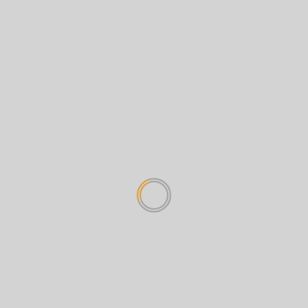
Dengan nada haru, Amsal menyebut
sidang pembacaan
putusan...
Read More
HEADLINE
Dari Tuntutan 2 Tahun
Penjara ke Vonis Bebas:
Amsal Christy Sitepu
Menang di Pengadilan
admin koranmonitor.com
1 April