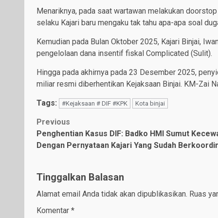
Menariknya, pada saat wartawan melakukan doorstop d
selaku Kajari baru mengaku tak tahu apa-apa soal duga
Kemudian pada Bulan Oktober 2025, Kajari Binjai, I
pengelolaan dana insentif fiskal Complicated (Sulit).
Hingga pada akhirnya pada 23 Desember 2025, penyidik
miliar resmi diberhentikan Kejaksaan Binjai. KM-Zai N
Tags:
#Kejaksaan # DIF #KPK
Kota binjai
Post
Previous
Penghentian Kasus DIF: Badko HMI Sumut Kecew
navigation
Dengan Pernyataan Kajari Yang Sudah Berkoordi
Tinggalkan Balasan
Alamat email Anda tidak akan dipublikasikan.
Ruas yan
Komentar
*