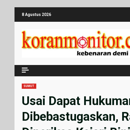
Skip
8 Agustus 2026
to
content
SUMUT
Usai Dapat Hukuma
Dibebastugaskan, R