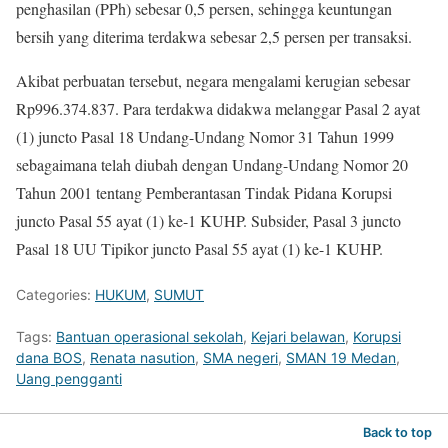
penghasilan (PPh) sebesar 0,5 persen, sehingga keuntungan
bersih yang diterima terdakwa sebesar 2,5 persen per transaksi.
Akibat perbuatan tersebut, negara mengalami kerugian sebesar
Rp996.374.837. Para terdakwa didakwa melanggar Pasal 2 ayat
(1) juncto Pasal 18 Undang-Undang Nomor 31 Tahun 1999
sebagaimana telah diubah dengan Undang-Undang Nomor 20
Tahun 2001 tentang Pemberantasan Tindak Pidana Korupsi
juncto Pasal 55 ayat (1) ke-1 KUHP. Subsider, Pasal 3 juncto
Pasal 18 UU Tipikor juncto Pasal 55 ayat (1) ke-1 KUHP.
Categories:
HUKUM
,
SUMUT
Tags:
Bantuan operasional sekolah
,
Kejari belawan
,
Korupsi
dana BOS
,
Renata nasution
,
SMA negeri
,
SMAN 19 Medan
,
Uang pengganti
Back to top