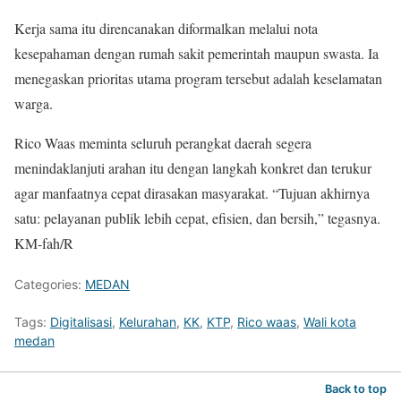
Kerja sama itu direncanakan diformalkan melalui nota
kesepahaman dengan rumah sakit pemerintah maupun swasta. Ia
menegaskan prioritas utama program tersebut adalah keselamatan
warga.
Rico Waas meminta seluruh perangkat daerah segera
menindaklanjuti arahan itu dengan langkah konkret dan terukur
agar manfaatnya cepat dirasakan masyarakat. “Tujuan akhirnya
satu: pelayanan publik lebih cepat, efisien, dan bersih,” tegasnya.
KM-fah/R
Categories:
MEDAN
Tags:
Digitalisasi
,
Kelurahan
,
KK
,
KTP
,
Rico waas
,
Wali kota
medan
Back to top