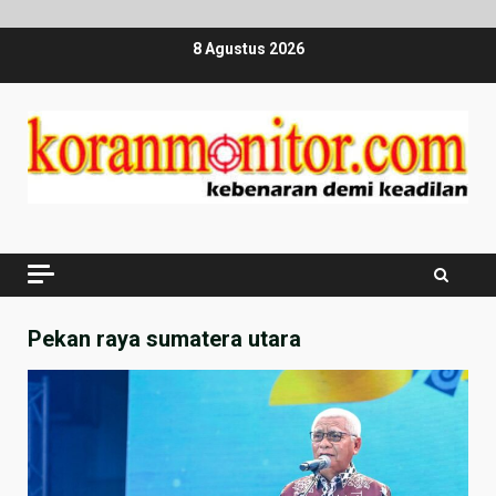
Skip
8 Agustus 2026
to
content
Pekan raya sumatera utara