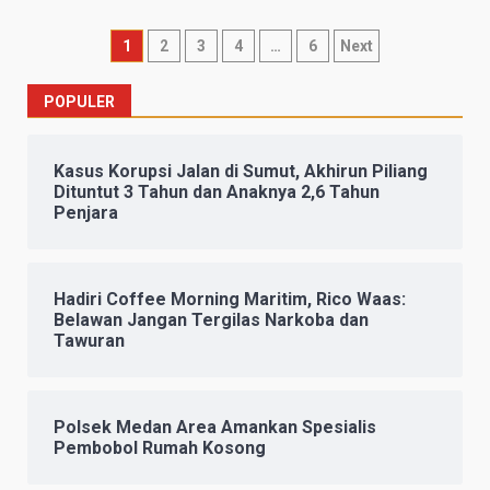
Paginasi
1
2
3
4
…
6
Next
pos
POPULER
Kasus Korupsi Jalan di Sumut, Akhirun Piliang
Dituntut 3 Tahun dan Anaknya 2,6 Tahun
Penjara
Hadiri Coffee Morning Maritim, Rico Waas:
Belawan Jangan Tergilas Narkoba dan
Tawuran
Polsek Medan Area Amankan Spesialis
Pembobol Rumah Kosong