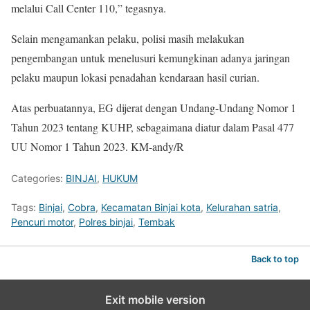
melalui Call Center 110,” tegasnya.
Selain mengamankan pelaku, polisi masih melakukan
pengembangan untuk menelusuri kemungkinan adanya jaringan
pelaku maupun lokasi penadahan kendaraan hasil curian.
Atas perbuatannya, EG dijerat dengan Undang-Undang Nomor 1
Tahun 2023 tentang KUHP, sebagaimana diatur dalam Pasal 477
UU Nomor 1 Tahun 2023. KM-andy/R
Categories:
BINJAI
,
HUKUM
Tags:
Binjai
,
Cobra
,
Kecamatan Binjai kota
,
Kelurahan satria
,
Pencuri motor
,
Polres binjai
,
Tembak
Back to top
Exit mobile version