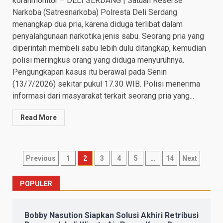
koranmonitor – DELI SERDANG | Satuan Reserse
Narkoba (Satresnarkoba) Polresta Deli Serdang
menangkap dua pria, karena diduga terlibat dalam
penyalahgunaan narkotika jenis sabu. Seorang pria yang
diperintah membeli sabu lebih dulu ditangkap, kemudian
polisi meringkus orang yang diduga menyuruhnya.
Pengungkapan kasus itu berawal pada Senin
(13/7/2026) sekitar pukul 17.30 WIB. Polisi menerima
informasi dari masyarakat terkait seorang pria yang...
Read More
Paginasi
Previous
1
2
3
4
5
…
14
Next
pos
POPULER
Bobby Nasution Siapkan Solusi Akhiri Retribusi